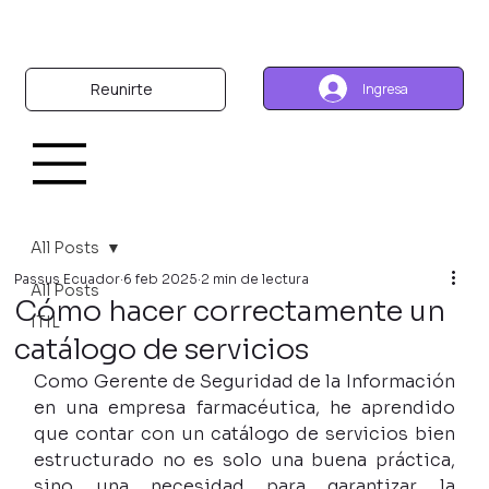
Reunirte
Ingresa
All Posts
Passus Ecuador
6 feb 2025
2 min de lectura
All Posts
Cómo hacer correctamente un
ITIL
catálogo de servicios
Como Gerente de Seguridad de la Información 
en una empresa farmacéutica, he aprendido 
que contar con un catálogo de servicios bien 
estructurado no es solo una buena práctica, 
sino una necesidad para garantizar la 