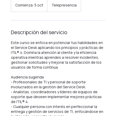
Comienza: 5 oct
C
Telepresencia
o
m
i
e
n
Descripción del servicio
z
a
Este curso se enfoca en potenciar tus habilidades en
:
el Service Desk aplicando los principios y prácticas de
5
ITIL® 4. Domina la atención al cliente y la eficiencia
o
operativa mientras aprendes a resolver incidentes,
c
gestionar solicitudes y mejorar la satisfacción de los
t
usuarios de forma continua.
Audiencia sugerida
- Profesionales de TI y personal de soporte
involucrados en la gestión del Service Desk.
- Analistas, coordinadores y líderes de equipos de
soporte que deseen implementar mejores prácticas
de ITIL® 4.
- Cualquier persona con interés en perfeccionar la
entrega y gestión de servicios de TI, enfocándose en