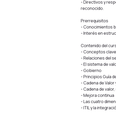
- Directivos y res
reconocido.
Prerrequisitos
- Conocimientos bá
- Interés en estru
Contenido del curs
- Conceptos clave 
- Relaciones del se
- El sistema de valo
- Gobierno
- Principios Guía de
- Cadena de Valor 
- Cadena de valor
- Mejora continua
- Las cuatro dimen
- ITIL y la integra