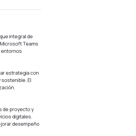
que integral de
or Microsoft Teams
a entornos
tar estrategia con
 sostenible. El
zación.
es de proyecto y
cios digitales.
mejorar desempeño