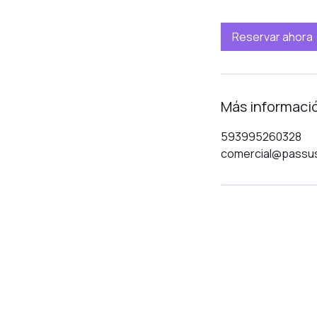
Reservar ahora
Más informaci
593995260328
comercial@passu