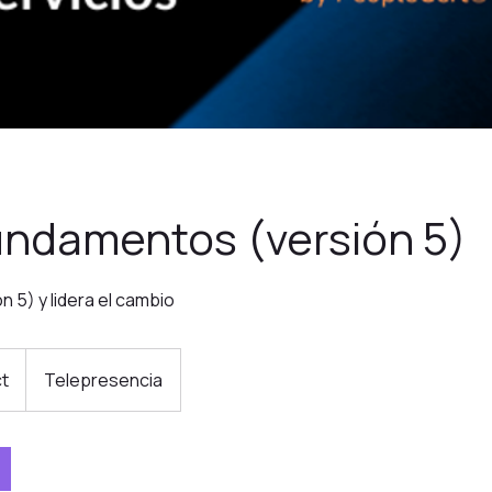
undamentos (versión 5)
n 5) y lidera el cambio
ct
C
Telepresencia
o
m
i
e