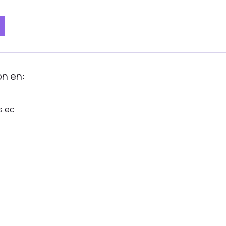
ón en:
s.ec