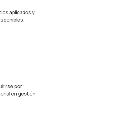
cios aplicados y
isponibles.
irirse por
sional en gestión