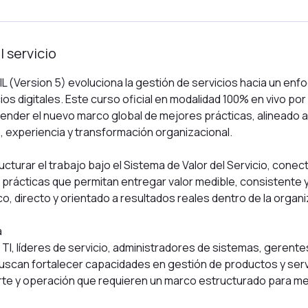
n
z
a
l servicio
:
1
 (Version 5) evoluciona la gestión de servicios hacia un enfo
9
ios digitales. Este curso oficial en modalidad 100% en vivo p
o
ender el nuevo marco global de mejores prácticas, alineado 
c
o, experiencia y transformación organizacional.
t
cturar el trabajo bajo el Sistema de Valor del Servicio, conec
r prácticas que permitan entregar valor medible, consistente y
o, directo y orientado a resultados reales dentro de la organi
a
 TI, líderes de servicio, administradores de sistemas, gerent
scan fortalecer capacidades en gestión de productos y servi
rte y operación que requieren un marco estructurado para 