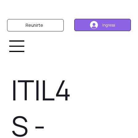
Reunirte
Ingresa
ITIL4
Pre
cio
S -