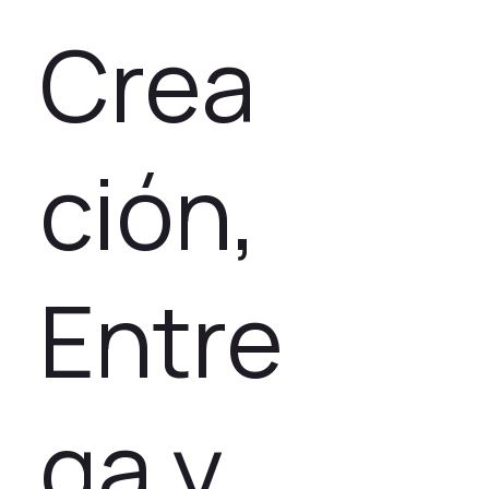
Crea
ción,
Entre
$600
ga y