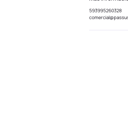
593995260328
comercial@passu