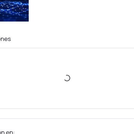
ones
ón en: