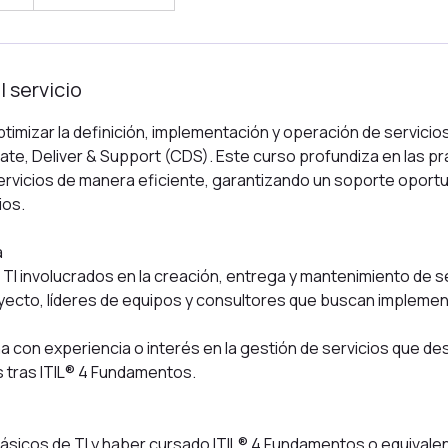
o
m
e
n
l servicio
z
ó
mizar la definición, implementación y operación de servicios
e
ate, Deliver & Support (CDS). Este curso profundiza en las pr
l
ervicios de manera eficiente, garantizando un soporte oportu
:
ios.
3
a
a
g
 TI involucrados en la creación, entrega y mantenimiento de se
o
yecto, líderes de equipos y consultores que buscan impleme
a con experiencia o interés en la gestión de servicios que d
 tras ITIL® 4 Fundamentos.
sicos de TI y haber cursado ITIL® 4 Fundamentos o equivalen