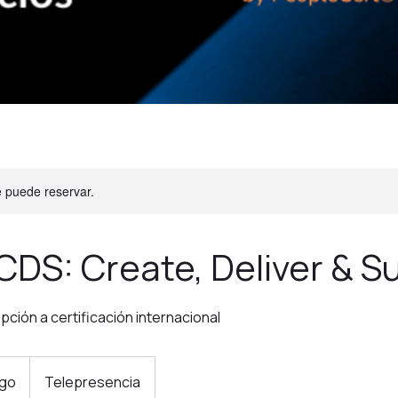
e puede reservar.
 CDS: Create, Deliver & S
pción a certificación internacional
ago
C
Telepresencia