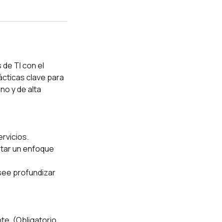
 de TI con el
ácticas clave para
no y de alta
rvicios.
ntar un enfoque
esee profundizar
te. (Obligatorio