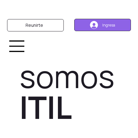
Reunirte
Ingresa
somos
ITIL