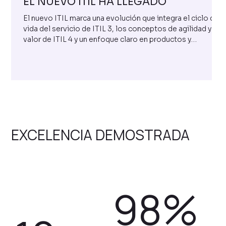
EL NUEVO ITIL HA LLEGADO
El nuevo ITIL marca una evolución que integra el ciclo de
vida del servicio de ITIL 3, los conceptos de agilidad y
valor de ITIL 4 y un enfoque claro en productos y
servicios digitales. Alineado con inteligencia artificial y
orientado a toda la organización, introduce el concepto
de Digital Products & Service Management y un flujo
práctico de actividades que busca recuperar el impacto
que ITIL tuvo en sus inicios.
EXCELENCIA DEMOSTRADA
98%